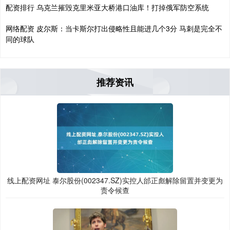
配资排行 乌克兰摧毁克里米亚大桥港口油库！打掉俄军防空系统
网络配资 皮尔斯：当卡斯尔打出侵略性且能进几个3分 马刺是完全不
同的球队
推荐资讯
线上配资网址 泰尔股份(002347.SZ)实控人邰正彪解除留置并变更为
责令候查