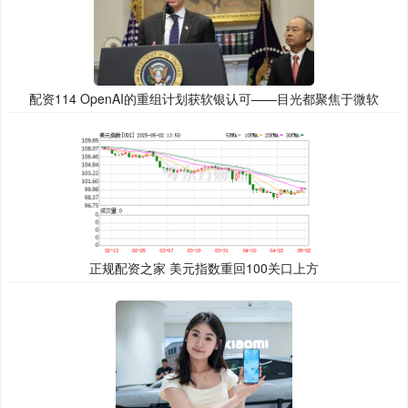
配资114 OpenAI的重组计划获软银认可——目光都聚焦于微软
正规配资之家 美元指数重回100关口上方