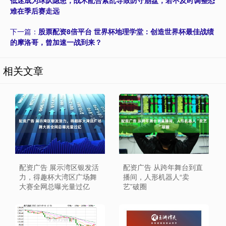
低迷成为球队隐患，战术配合紊乱导致防守崩盘，若不及时调整恐
难在季后赛走远
下一篇：
股票配资8倍平台 世界杯地理学堂：创造世界杯最佳战绩
的摩洛哥，曾加速一战到来？
相关文章
配资广告 展示湾区银发活
配资广告 从跨年舞台到直
力，得趣杯大湾区广场舞
播间，人形机器人“卖
大赛全网总曝光量过亿
艺”破圈