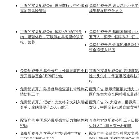
可查的实盘配资公司 破浪前行，中企出海
免费配资开户 诺贝尔经济学
需加强风险管理
成果都在研究什么？
可查的实盘配资公司 这3种含“硒”的食
免费配资开户 越南国防部：2
物，增强体质，可以做在早餐里给孩子
五万人，消灭中国军队3个团，
吃，营养
免费配资开户 金属铅概念涨1.
资金净流入16股
免费配资开户 基金分红：长盛元赢四个月
可查的实盘配资公司 高纯度
定开债券基金8月20日分红
性龙头集中，华夏港股通科技E
行
免费配资开户 陈勇督导检查基孔肯雅热疫
配资广告 展示湾区银发活力
情防控工作
区广场舞大赛全网总曝光量过
免费配资开户 记者：尤文将辛戈列入引援
配资广告 2-1大逆转，世界第
名单，摩纳哥要价2500万欧元
女双，中国金花张帅背靠背冲
配资广告 中国经济展现强大活力和韧性的
可查的实盘配资公司 工人日报
密码
边好人”并非只有一种刻度
免费配资开户 学手艺的“培训生”“学徒
配资广告 金融监管总局发文
工”不是“正式员工”？
&#32;加强地方资产管理公司