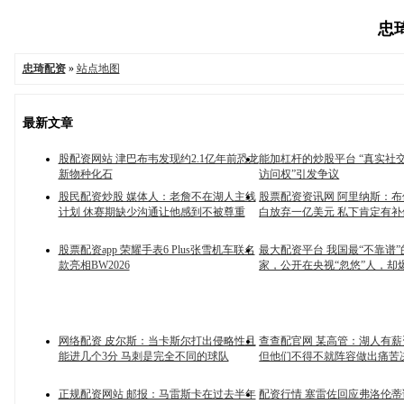
忠琦
忠琦配资
»
站点地图
最新文章
股配资网站 津巴布韦发现约2.1亿年前恐龙
能加杠杆的炒股平台 “真实社交
新物种化石
访问权”引发争议
股民配资炒股 媒体人：老詹不在湖人主线
股票配资资讯网 阿里纳斯：
计划 休赛期缺少沟通让他感到不被尊重
白放弃一亿美元 私下肯定有补
股票配资app 荣耀手表6 Plus张雪机车联名
最大配资平台 我国最“不靠谱
款亮相BW2026
家，公开在央视“忽悠”人，却
网络配资 皮尔斯：当卡斯尔打出侵略性且
查查配官网 某高管：湖人有
能进几个3分 马刺是完全不同的球队
但他们不得不就阵容做出痛苦
正规配资网站 邮报：马雷斯卡在过去半年
配资行情 塞雷佐回应弗洛伦