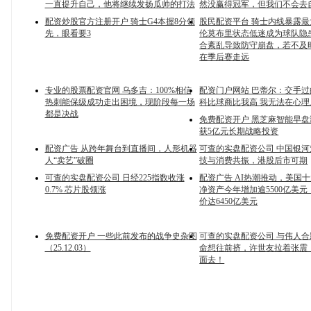
一直提升自己，他将继续发扬瓜帅的打法
然没赢得冠军，但我们不会去
配资炒股官方注册开户 骑士G4本握8分领
股民配资平台 骑士内线暴露
先，眼看要3
伦莫布里状态低迷成为球队隐
合紊乱导致防守崩盘，若不及
在季后赛走远
专业的股票配资官网 乌多吉：100%相信
配资门户网站 巴蒂尔：交手
热刺能保级成功走出困境，现阶段每一场
科比球商比我高 我无法在心
都是决战
免费配资开户 黑芝麻智能早盘涨
获5亿元长期战略投资
配资广告 从跨年舞台到直播间，人形机器
可查的实盘配资公司 中国银
人“卖艺”破圈
技与消费共振，港股后市可期
可查的实盘配资公司 日经225指数收涨
配资广告 AI热潮推动，美国
0.7% 芯片股领涨
净资产今年增加逾5500亿美
价达6450亿美元
免费配资开户 一些此前发布的战争史杂图
可查的实盘配资公司 与伟人
（25.12.03）
命想往前挤，许世友拉着张震
面去！