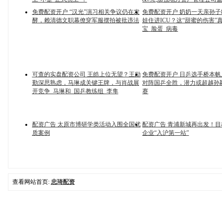
免费配资开户 “汉光”演习相关争议仍在发
免费配资开户 奶奶一天亲孙子
酵，赖清德文职幕僚穿军服摆拍被批违法
娃住进ICU？这“甜蜜的伤害”
宝_脸蛋_病毒
可查的实盘配资公司 王皓上位无望？王励
免费配资开户 日乒选手桥本
勤深思熟虑，马琳成关键王牌，与肖战展
对阵国乒全胜，潜力或超越孙
开竞争_马琳和_国乒教练组_李隼
赛
配资广告 太原市博研学类活动入围全国优
配资广告 青浦新城再出发！
质案例
企业“入沪第一站”
查看网站首页:
忠琦配资