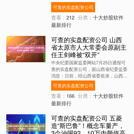
坝村，开启温暖送影之旅。历时7天，
可查的实盘配资公司
团队走遍4个村民组，....
查看：
212
分类：
十大炒股软件
最新排行
可查的实盘配资公司 山西
省太原市人大常委会原副主
任王剑峰被“双开”
中央纪委国家监委网站7月25日通报可
查的实盘配资公司，据山西省纪委监委
消息：日前，经山西省委批准，山西省
纪委监委对太原市人大常委会原副主
可查的实盘配资公司
任、清徐县委原书记王剑峰....
查看：
166
分类：
十大炒股软件
最新排行
可查的实盘配资公司 五菱
造“斯巴鲁”！概念车量产，
3个油喝92，10万内颜值高