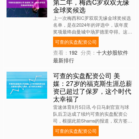
第二年，梅西C罗双双无缘
金球奖候选
上一次梅西和C罗双双无缘金球奖候选
名单，是在2024年的评选中，该年度
奖项最终由曼城中场罗德里夺得。这意
味着可查的实盘配资公司，葡萄牙球星
可查的实盘配资公司
与阿根廷巨星已连续第二....
查看：
192
分类：
十大炒股软件
最新排行
可查的实盘配资公司 美
媒：27岁的福克斯生涯总薪
资已超过了保罗，这个时代
太幸福了
雷速体育8月5日讯 今日马刺官宣与球
队后卫达成了续约可查的实盘配资公
司，根据此前Shams的报道，双方签订
了一份4年2.29亿美元的顶薪合同。 对
可查的实盘配资公司
于福克斯的续约....