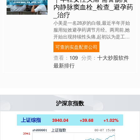
内静脉窦血栓_检查_避孕药
_治疗
小美是一名28岁的白领,最近半年开始
服用短效避孕药调节月经。两周前,她
开始出现持续性头痛,起初以为是工作
压力大,但头痛逐渐加重,尤其是早晨起
可查的实盘配资公司
床时更为剧烈,还伴有....
查看：
109
分类：
十大炒股软件
最新排行
沪深京指数
上证综指
3940.04
+39.68
+1.02%