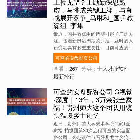
上位无望？王励勤深思熟
虑，马琳成关键王牌，与肖
战展开竞争_马琳和_国乒教
练组_李隼
最近，国乒教练组的调整引起了广泛关
注。随着新奥运周期的开启，及时的人
员变动具有多重重要性。目前可查的实
盘配资公司，国乒教练组的调整已呈现
可查的实盘配资公司
常态化趋势，这打破了以往....
查看：
267
分类：
十大炒股软件
最新排行
可查的实盘配资公司 G视觉
·深度｜13年，3万余张全家
福！贵州师大这个团队用镜
头温暖乡土记忆
近日，贵州师范大学美术学院“1家1全
家福”拍摄团第30次启程可查的实盘配
资公司，奔赴铜仁市石阡县龙井乡狗湾