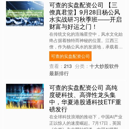
可查的实盘配资公司 【三
僚真君堂】9月28日杨公风
水实战研习秋季班——开启
财富与好运之门！
在传统文化的浩瀚星空中，风水文化始
终占据着独特而神秘的位置。江西三
僚，作为杨公风水的发源地，承载着千
年传承的风水智慧，宛如一座藏满奥秘
可查的实盘配资公司
的宝藏圣地，吸引着无数风水....
查看：
213
分类：
十大炒股软件
最新排行
可查的实盘配资公司 高纯
度硬科技、高弹性龙头集
中，华夏港股通科技ETF重
磅发行
在全球科技浪潮的推动下，中国AI产业
正以惊人的速度崛起。7月17日，英国