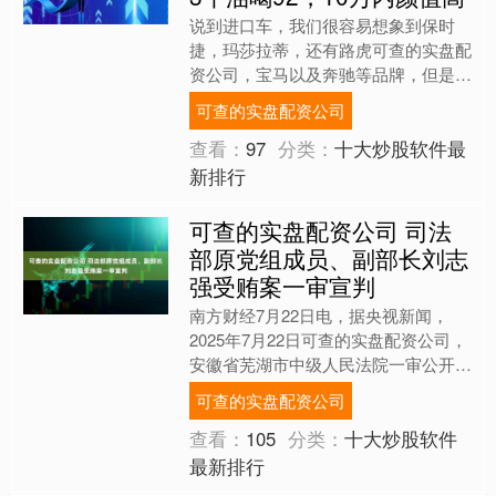
说到进口车，我们很容易想象到保时
捷，玛莎拉蒂，还有路虎可查的实盘配
资公司，宝马以及奔驰等品牌，但是我
们非常容易忽视一家车企，这家车企旗
可查的实盘配资公司
下的新车严格意义上来说并不....
查看：
97
分类：
十大炒股软件最
新排行
可查的实盘配资公司 司法
部原党组成员、副部长刘志
强受贿案一审宣判
南方财经7月22日电，据央视新闻，
2025年7月22日可查的实盘配资公司，
安徽省芜湖市中级人民法院一审公开宣
判司法部原党组成员、副部长刘志强受
可查的实盘配资公司
贿案，对被告人刘志....
查看：
105
分类：
十大炒股软件
最新排行