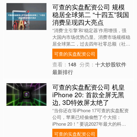
可查的实盘配资公司 规模
稳居全球第二 “十四五”我国
消费呈现四大亮点
“消费‘主引擎’和‘稳定器’作用增强，强
大国内市场优势凸显。消费市场规模稳
居全球第二，过去四年社零总额（社会
消费品零售总额）年均增长5.5%，今
可查的实盘配资公司
年有望突破50万....
查看：
148
分类：
十大炒股软件
最新排行
可查的实盘配资公司 机皇
iPhone 20: 首款全屏无黑
边, 3D特效屏太绝了
“当你还在等iPhone 17可查的实盘配资
公司，苹果已经偷偷憋了个大招：
iPhone 20！” 要说2027年最大的科技
盛事，非iPhone 20发布莫属。别....
可查的实盘配资公司